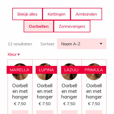
Bekijk alles
Kettingen
Armbanden
Oorbellen
Zonnevangers
12 resultaten
Sorteer:
Kleur
▾
MARELLA
LUPINA
LAZULI
PRIMULA
Oorbell
Oorbell
Oorbell
Oorbell
en met
en met
en met
en met
hanger
hanger
hanger
hanger
€ 7,50
€ 7,50
€ 7,50
€ 7,50