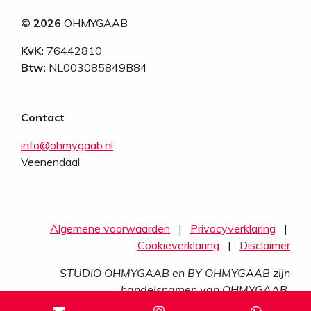
© 2026
OHMYGAAB
KvK:
76442810
Btw:
NL003085849B84
Contact
info@ohmygaab.nl
Veenendaal
Algeme
ne
voorwaarden
|
Privacyverklaring
|
Cookieverklaring
|
Disclaimer
STUDIO OHMYGAAB en BY OHMYGAAB zijn
handelsnamen van OHMYGAAB.