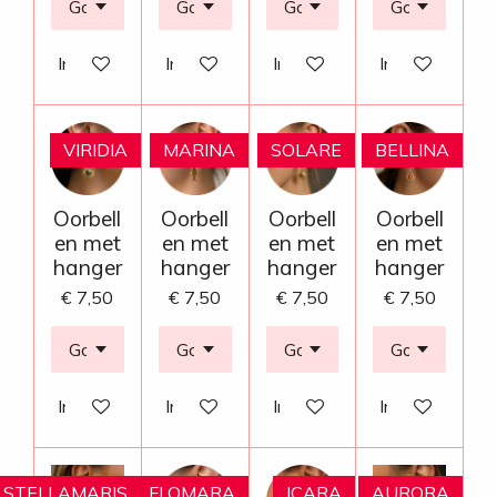
In winkelwagen
In winkelwagen
In winkelwagen
In winkelwage
VIRIDIA
MARINA
SOLARE
BELLINA
Oorbell
Oorbell
Oorbell
Oorbell
en met
en met
en met
en met
hanger
hanger
hanger
hanger
€ 7,50
€ 7,50
€ 7,50
€ 7,50
In winkelwagen
In winkelwagen
In winkelwagen
In winkelwage
STELLAMARIS
FLOMARA
ICARA
AURORA