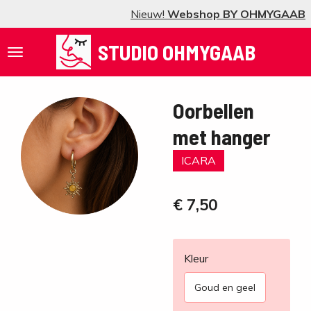
Nieuw!
Webshop BY OHMYGAAB
Ga
direct
STUDIO OHMYGAAB
naar
de
hoofdinhoud
Oorbellen
met hanger
ICARA
€ 7,50
Kleur
Goud en geel