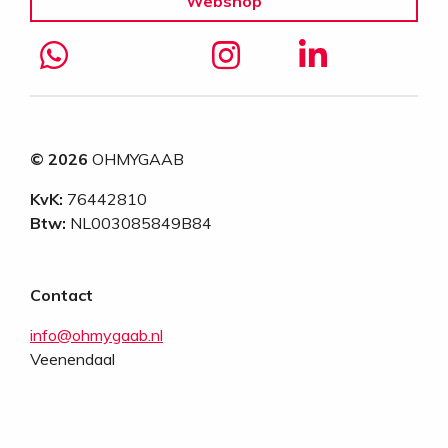
Webshop
© 2026
OHMYGAAB
KvK:
76442810
Btw:
NL003085849B84
Contact
info@ohmygaab.nl
Veenendaal