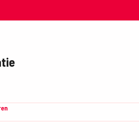
tie
ren