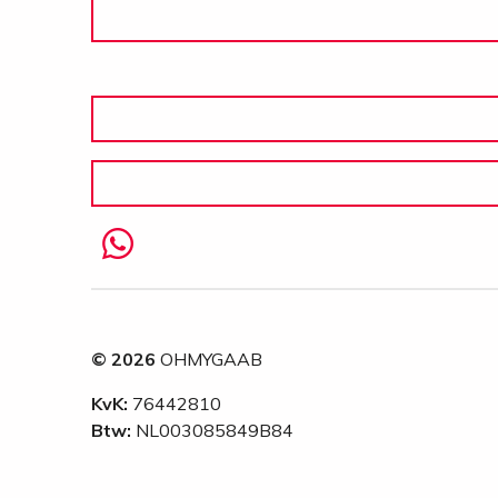
© 2026
OHMYGAAB
KvK:
76442810
Btw:
NL003085849B84