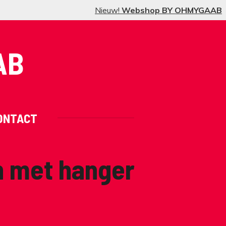
Nieuw!
Webshop BY OHMYGAAB
AB
ONTACT
n met hanger