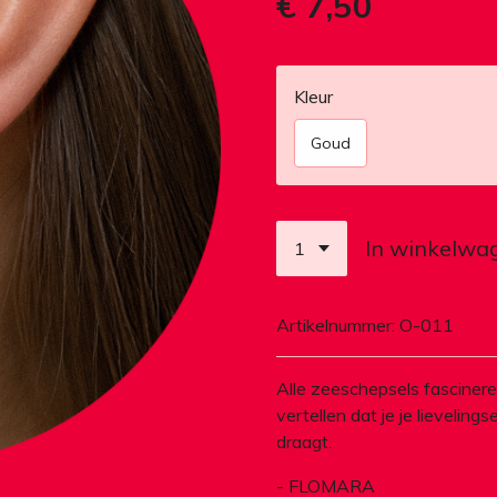
€ 7,50
Kleur
Goud
In winkelwa
Artikelnummer:
O-011
Alle zeeschepsels fascinere
vertellen dat je je lievelingse
draagt.
- FLOMARA