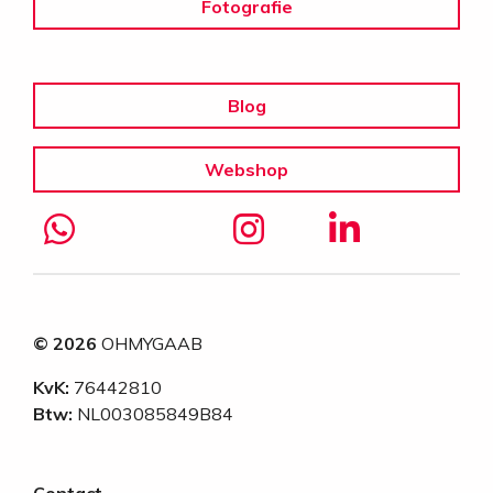
Fotografie
Blog
Webshop
© 2026
OHMYGAAB
KvK:
76442810
Btw:
NL003085849B84