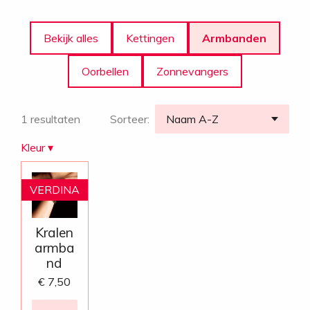
Bekijk alles
Kettingen
Armbanden
Oorbellen
Zonnevangers
1 resultaten
Sorteer:
Kleur
▾
VERDINA
Kralen
armba
nd
€ 7,50