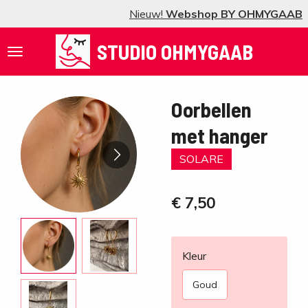
Nieuw!
Webshop BY OHMYGAAB
Ga
direct
STUDIO OHMYGAAB
naar
de
hoofdinhoud
Oorbellen
met hanger
SOLARE
€ 7,50
Kleur
Goud