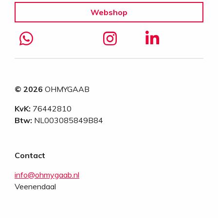
Webshop
© 2026
OHMYGAAB
KvK:
76442810
Btw:
NL003085849B84
Contact
info@ohmygaab.nl
Veenendaal