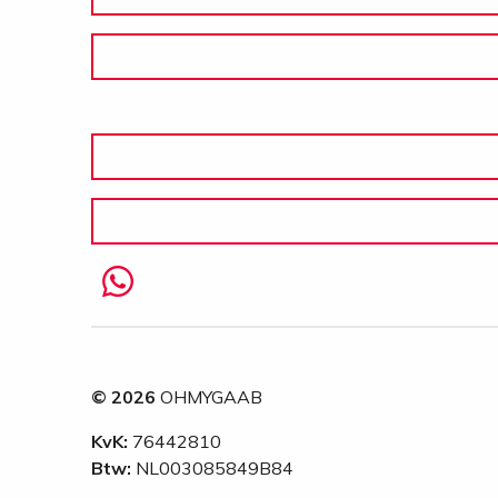
© 2026
OHMYGAAB
KvK:
76442810
Btw:
NL003085849B84