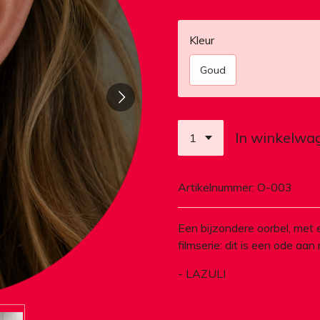
Kleur
Goud
In winkelwa
Artikelnummer:
O-003
Een bijzondere oorbel, met 
filmserie: dit is een ode aan
- LAZULI