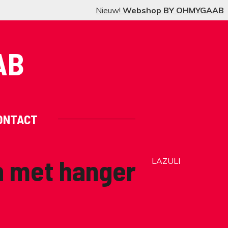
Nieuw!
Webshop BY OHMYGAAB
AB
ONTACT
n met hanger
LAZULI