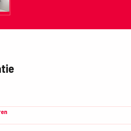
tie
ren