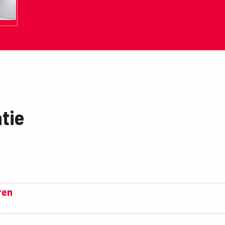
tie
ren