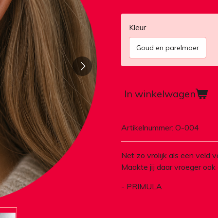
Kleur
Goud en parelmoer
In winkelwagen
Artikelnummer:
O-004
Net zo vrolijk als een veld v
Maakte jij daar vroeger ook 
- PRIMULA