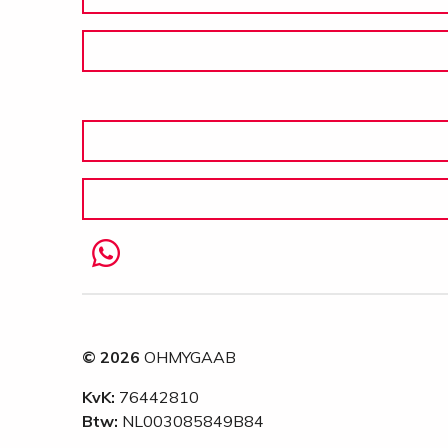
© 2026
OHMYGAAB
KvK:
76442810
Btw:
NL003085849B84