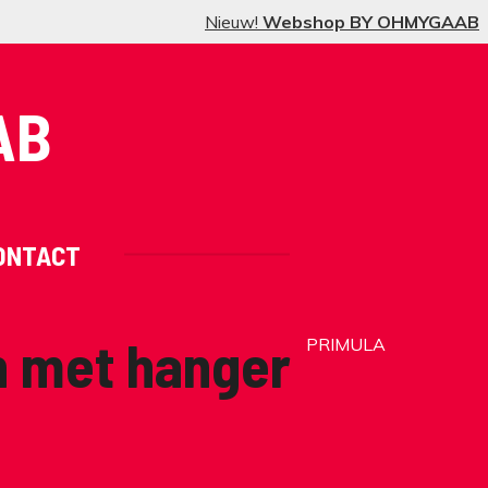
Nieuw!
Webshop BY OHMYGAAB
AB
ONTACT
n met hanger
PRIMULA