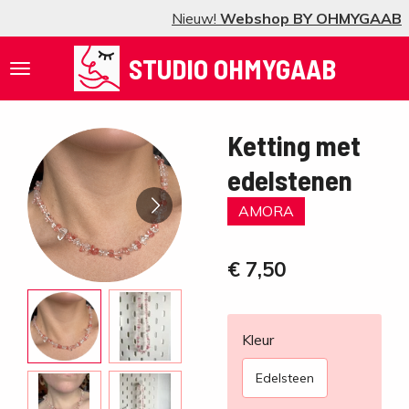
Nieuw!
Webshop BY OHMYGAAB
Ga
direct
STUDIO OHMYGAAB
naar
de
hoofdinhoud
Ketting met
edelstenen
AMORA
€ 7,50
Kleur
Edelsteen