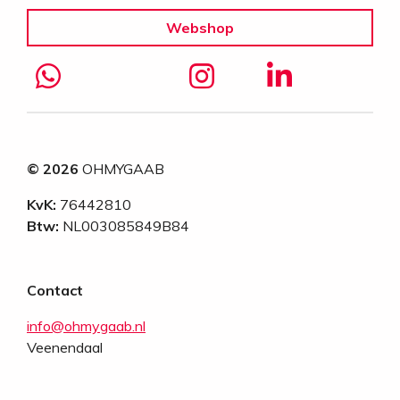
Webshop
© 2026
OHMYGAAB
KvK:
76442810
Btw:
NL003085849B84
Contact
info@ohmygaab.nl
Veenendaal