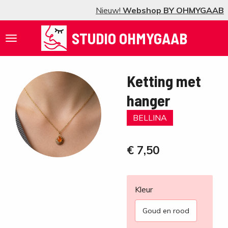
Nieuw!
Webshop BY OHMYGAAB
Ga
direct
STUDIO OHMYGAAB
naar
de
hoofdinhoud
Ketting met
hanger
BELLINA
€ 7,50
Kleur
Goud en rood