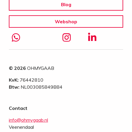
Blog
Webshop
© 2026
OHMYGAAB
KvK:
76442810
Btw:
NL003085849B84
Contact
info@ohmygaab.nl
Veenendaal