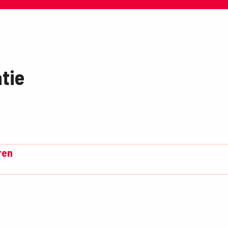
tie
ren