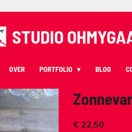
STUDIO OHMYGA
OVER
PORTFOLIO
BLOG
C
Zonneva
€ 22,50