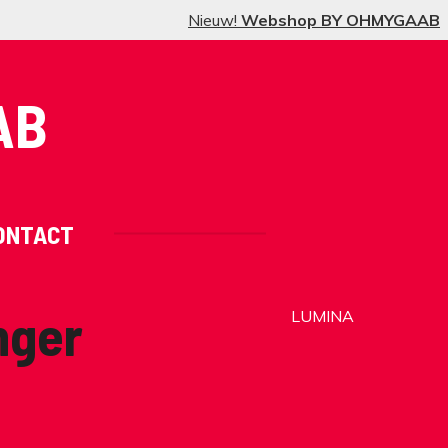
Nieuw!
Webshop BY OHMYGAAB
AB
ONTACT
nger
LUMINA