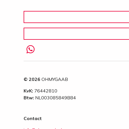
© 2026
OHMYGAAB
KvK:
76442810
Btw:
NL003085849B84
Contact