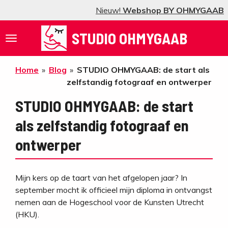
Nieuw!
Webshop BY OHMYGAAB
Ga
direct
STUDIO OHMYGAAB
naar
de
hoofdinhoud
Home
»
Blog
»
STUDIO OHMYGAAB: de start als
zelfstandig fotograaf en ontwerper
STUDIO OHMYGAAB: de start
als zelfstandig fotograaf en
ontwerper
Mijn kers op de taart van het afgelopen jaar? In
september mocht ik officieel mijn diploma in ontvangst
nemen aan de Hogeschool voor de Kunsten Utrecht
(HKU).