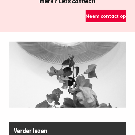
merk?
Let’s connect!
Neem contact op
Verder lezen