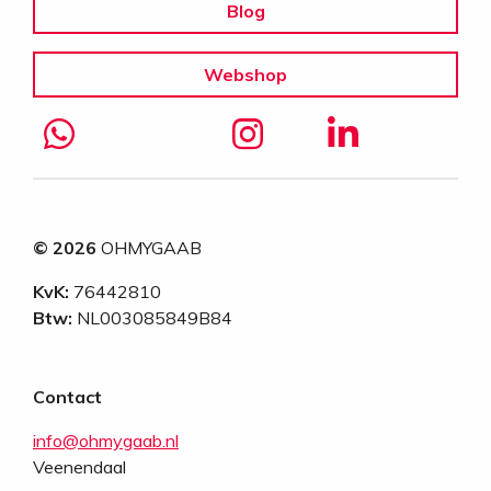
Blog
Webshop
© 2026
OHMYGAAB
KvK:
76442810
Btw:
NL003085849B84
Contact
info@ohmygaab.nl
Veenendaal