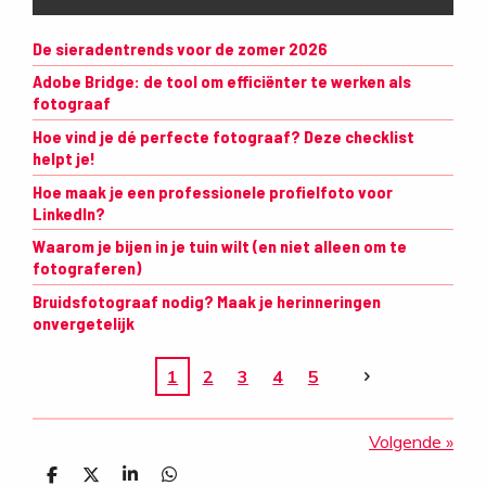
De sieradentrends voor de zomer 2026
Adobe Bridge: de tool om efficiënter te werken als
fotograaf
Hoe vind je dé perfecte fotograaf? Deze checklist
helpt je!
Hoe maak je een professionele profielfoto voor
LinkedIn?
Waarom je bijen in je tuin wilt (en niet alleen om te
fotograferen)
Bruidsfotograaf nodig? Maak je herinneringen
onvergetelijk
1
2
3
4
5
Volgende
»
D
D
S
D