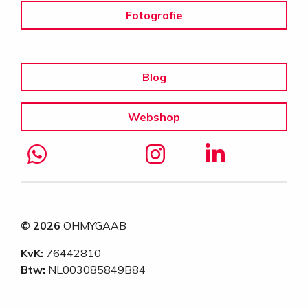
Fotografie
Blog
Webshop
© 2026
OHMYGAAB
KvK:
76442810
Btw:
NL003085849B84