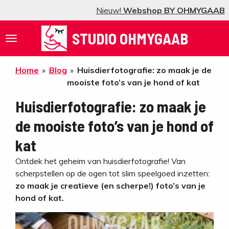
Nieuw!
Webshop BY OHMYGAAB
Ga
direct
STUDIO OHMYGAAB
naar
de
hoofdinhoud
Home
»
Blog
»
Huisdierfotografie: zo maak je de
mooiste foto’s van je hond of kat
Huisdierfotografie: zo maak je
de mooiste foto’s van je hond of
kat
Ontdek het geheim van huisdierfotografie! Van
scherpstellen op de ogen tot slim speelgoed inzetten:
zo maak je creatieve (en scherpe!) foto’s van je
hond of kat.